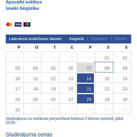
Apsveikt svētkos
Izteikt līdzjūtību
Laikraksta iznākšanas datumi
Augustā
/
Septembrī
/
Oktobrī
P
O
T
C
P
S
S
27
28
29
30
31
01
02
03
04
05
06
07
08
09
10
11
12
13
14
15
16
17
18
19
20
21
22
23
24
25
26
27
28
29
30
31
01
02
03
04
05
06
Sludinājumu un reklāmas pieņemšana beidzas 2 dienas iepriekš, plkst.
10:00
Sludinājuma cenas