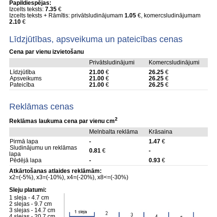
Papildiespējas:
Izcelts teksts:
7.35
€
Izcelts teksts + Rāmītis: privātsludinājumam
1.05
€, komercsludinājumam
2.10
€
Līdzjūtības, apsveikuma un pateicības cenas
Cena par vienu izvietošanu
Privātsludinājumi
Komercsludinājumi
Līdzjūtība
21.00
€
26.25
€
Apsveikums
21.00
€
26.25
€
Pateicība
21.00
€
26.25
€
Reklāmas cenas
2
Reklāmas laukuma cena par vienu cm
Melnbalta reklāma
Krāsaina
Pirmā lapa
-
1.47
€
Sludinājumu un reklāmas
0.81
€
-
lapa
Pēdējā lapa
-
0.93
€
Atkārtošanas atlaides reklāmām:
x2=(-5%), x3=(-10%), x4=(-20%), x8<=(-30%)
Sleju platumi:
1 sleja - 4.7 cm
2 slejas - 9.7 cm
3 slejas - 14.7 cm
4 slejas - 20.7 cm