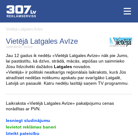
Vietējā Latgales Avīze
Vietējā Latgales Avīze
laikraksts, avīze
Jau 12 gadus ik nedēļu «Vietējā Latgales Avīze» nāk pie Jums,
lai pastāstītu, kā dzīvo, strādā, mācās, atpūšas un saimnieko
Jūsu līdzcilvēki dažādos
Latgales
novados.
«Vietējā» ir politiski neatkarīgs reģionālais laikraksts, kurā Jūs
atradīsiet nedēļas notikumu apskatu par svarīgāko Latgalē,
Latvijā un pasaulē. Katru nedēļu lasītāji saņem TV programmu.
Laikraksta «Vietējā Latgales Avīze» pakalpojumu cenas
norādītas ar PVN.
Iesniegt sludinājumu
Ievietot reklāmas baneri
Izteikt pateicību