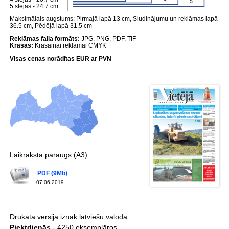
5 slejas - 24.7 cm
Maksimālais augstums: Pirmajā lapā 13 cm, Sludinājumu un reklāmas lapā
36.5 cm, Pēdējā lapā 31.5 cm
Reklāmas faila formāts:
JPG, PNG, PDF, TIF
Krāsas:
Krāsainai reklāmai CMYK
Visas cenas norādītas EUR ar PVN
Laikraksta paraugs (A3)
PDF (9Mb)
07.06.2019
Drukātā versija iznāk latviešu valodā
Piektdienās
- 4250 eksemplāros