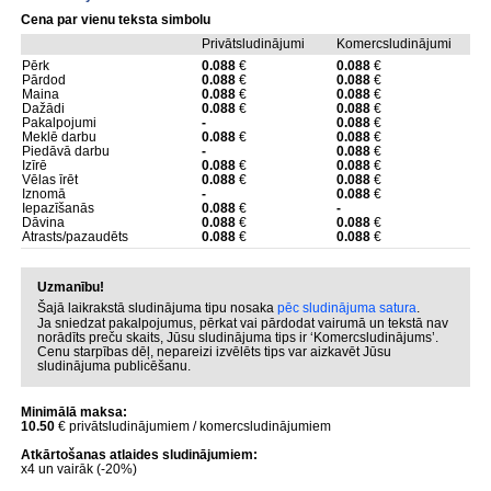
Cena par vienu teksta simbolu
Privātsludinājumi
Komercsludinājumi
Pērk
0.088
€
0.088
€
Pārdod
0.088
€
0.088
€
Maina
0.088
€
0.088
€
Dažādi
0.088
€
0.088
€
Pakalpojumi
-
0.088
€
Meklē darbu
0.088
€
0.088
€
Piedāvā darbu
-
0.088
€
Izīrē
0.088
€
0.088
€
Vēlas īrēt
0.088
€
0.088
€
Iznomā
-
0.088
€
Iepazīšanās
0.088
€
-
Dāvina
0.088
€
0.088
€
Atrasts/pazaudēts
0.088
€
0.088
€
Uzmanību!
Šajā laikrakstā sludinājuma tipu nosaka
pēc sludinājuma satura
.
Ja sniedzat pakalpojumus, pērkat vai pārdodat vairumā un tekstā nav
norādīts preču skaits, Jūsu sludinājuma tips ir ‘Komercsludinājums’.
Cenu starpības dēļ, nepareizi izvēlēts tips var aizkavēt Jūsu
sludinājuma publicēšanu.
Minimālā maksa:
10.50
€ privātsludinājumiem / komercsludinājumiem
Atkārtošanas atlaides sludinājumiem:
x4 un vairāk (-20%)