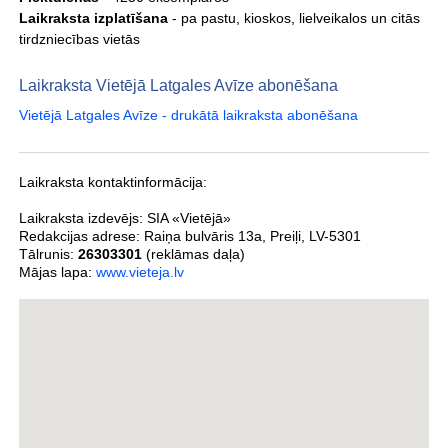
Laikraksta izplatīšana
- pa pastu, kioskos, lielveikalos un citās
tirdzniecības vietās
Laikraksta Vietējā Latgales Avīze abonēšana
Vietējā Latgales Avīze - drukātā laikraksta abonēšana
Laikraksta kontaktinformācija:
Laikraksta izdevējs:
SIA «Vietējā»
Redakcijas adrese:
Raiņa bulvāris 13a
,
Preiļi
,
LV-5301
Tālrunis:
26303301
(reklāmas daļa)
Mājas lapa:
www.vieteja.lv